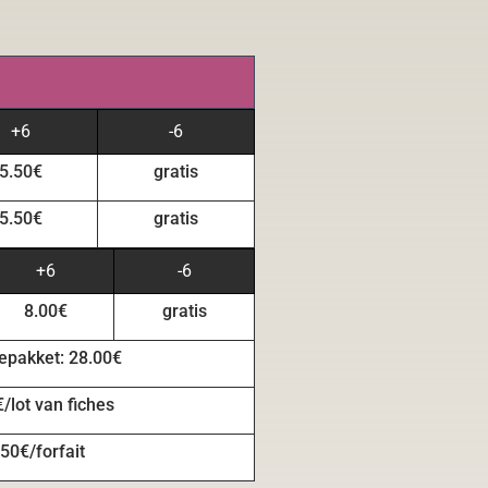
+6
-6
5.50€
gratis
5.50€
gratis
+6
-6
8.00€
gratis
iepakket: 28.00€
/lot van fiches
50€/forfait