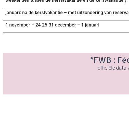
weekenden tussen de herfstvakantie en de kerstvakantie (
januari: na de kerstvakantie – met uitzondering van reser
1 november – 24-25-31 december – 1 januari
*FWB : Fé
officiële data