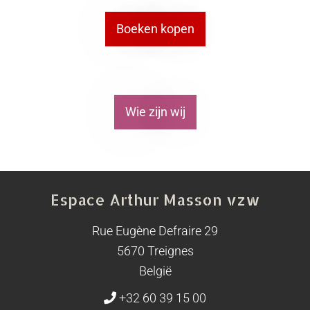
Boeken kopen
Wie zijn wij
Espace Arthur Masson vzw
Rue Eugène Defraire 29
5670 Treignes
België
+32 60 39 15 00