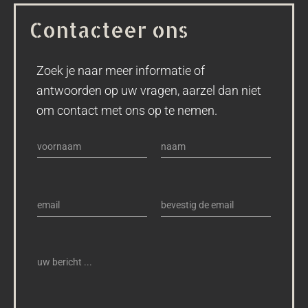
Contacteer ons
Zoek je naar meer informatie of
antwoorden op uw vragen, aarzel dan niet
om contact met ons op te nemen.
n
a
F
L
a
i
a
e
m
r
s
s
m
t
*
E
E
t
a
-
-
u
i
m
m
a
w
a
l
i
i
b
*