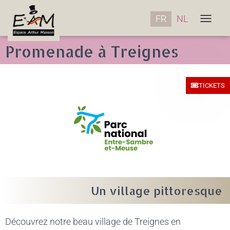
FR
NL
OUVRIR/
Promenade à Treignes
TICKETS
Un village pittoresque
Découvrez notre beau village de Treignes en