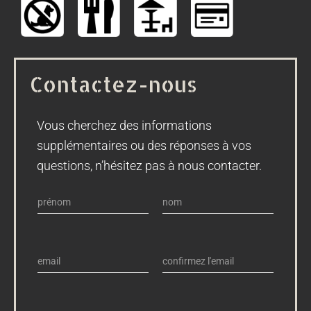
Contactez-nous
Vous cherchez des informations
supplémentaires ou des réponses à vos
questions, n’hésitez pas à nous contacter.
n
o
F
L
m
i
a
e
*
r
s
s
m
t
E
C
t
a
-
o