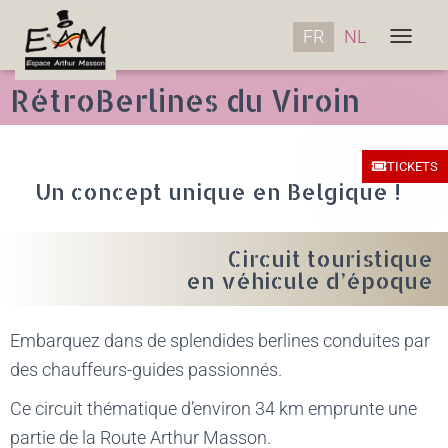
FR
NL
OUVRIR/
RétroBerlines du Viroin
TICKETS
Un concept unique en Belgique !
Circuit touristique
en véhicule d’époque
Embarquez dans de splendides berlines conduites par
des chauffeurs-guides passionnés.
Ce circuit thématique d’environ 34 km emprunte une
partie de la Route Arthur Masson.