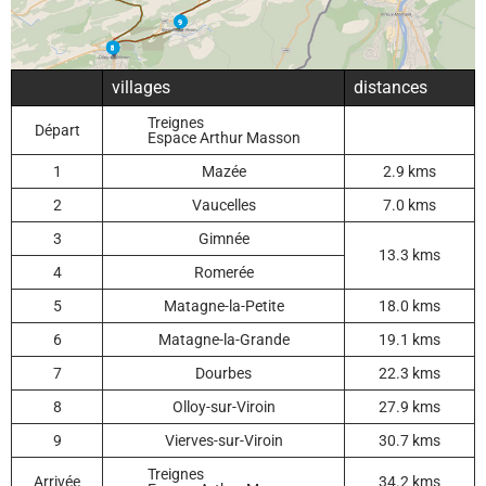
villages
distances
Treignes
Départ
Espace Arthur Masson
1
Mazée
2.9 kms
2
Vaucelles
7.0 kms
3
Gimnée
13.3 kms
4
Romerée
5
Matagne-la-Petite
18.0 kms
6
Matagne-la-Grande
19.1 kms
7
Dourbes
22.3 kms
8
Olloy-sur-Viroin
27.9 kms
9
Vierves-sur-Viroin
30.7 kms
Treignes
Arrivée
34.2 kms